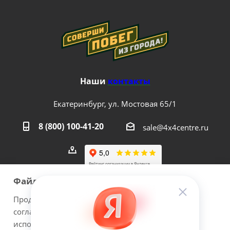
Наши
контакты
Екатеринбург, ул. Мостовая 65/1
8 (800) 100-41-20
sale@4x4centre.ru
Файлы cookie
Продолжая использовать наш сайт Вы даете
согласие на обработку файлов cookie и
2026 © 4х4Centre - интернет-магазин внедорожного
использовании сервисов веб-аналитики