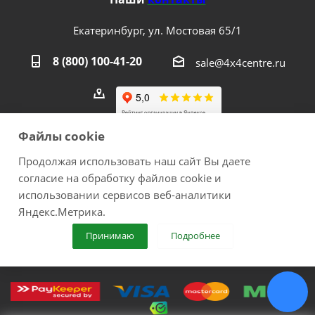
Екатеринбург, ул. Мостовая 65/1
8 (800) 100-41-20
sale@4x4centre.ru
Файлы cookie
Продолжая использовать наш сайт Вы даете
согласие на обработку файлов cookie и
2026 © 4х4Centre - интернет-магазин внедорожного
использовании сервисов веб-аналитики
оборудования с доставкой по России. Соверши побег из
Яндекс.Метрика.
города!.
Принимаю
Подробнее
ИП Медведев Михаил Геннадьевич ОГРНИП №
307667226300017