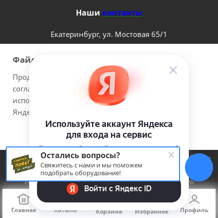
Наши
контакты
Екатеринбург, ул. Мостовая 65/1
8 (800) 100-41-20
sale@4x4centre.ru
Файлы cookie
Продолжая использовать наш сайт Вы даете
согласие на обработку файлов cookie и
использовании сервисов веб-аналитики
Яндекс.Метрика.
Принимаю
Подробнее
2026 © 4х4Centre - интернет-магазин внедорожного
Остались вопросы?
оборудования с доставкой по России. Соверши побег из
Свяжитесь с нами и мы поможем
города!.
подобрать оборудование!
ИП Медведев Михаил Геннадьевич ОГРНИП №
307667226300017
Главная
Каталог
Профиль
Корзина
Избранное