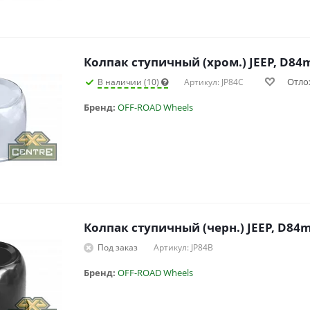
Колпак ступичный (хром.) JEEP, D8
Отло
В наличии (10)
Артикул: JP84C
Бренд:
OFF-ROAD Wheels
Колпак ступичный (черн.) JEEP, D8
Под заказ
Артикул: JP84B
Бренд:
OFF-ROAD Wheels