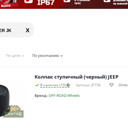
X
ER JK
По цене
По умолчанию
Колпак ступичный (черный) JEEP
Отло
В наличии (10)
Артикул: JP75B
Бренд:
OFF-ROAD Wheels