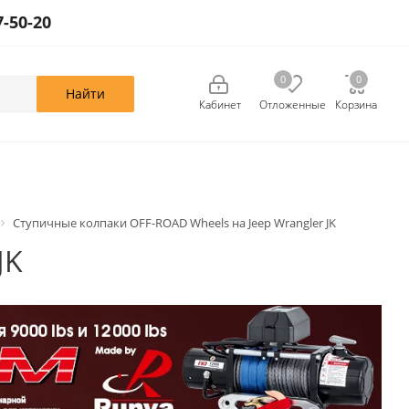
7-50-20
0
0
0
Кабинет
Отложенные
Корзина
Ступичные колпаки OFF-ROAD Wheels на Jeep Wrangler JK
JK