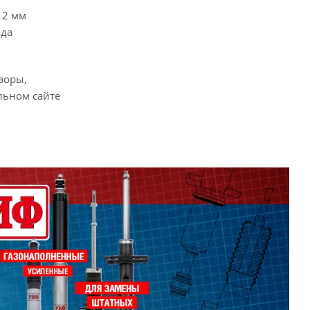
12 мм
ада
зоры,
льном сайте