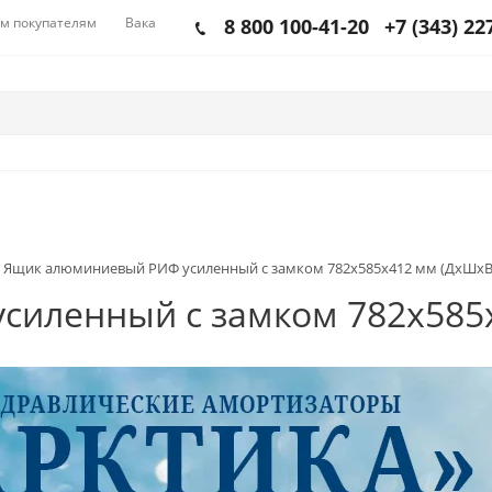
м покупателям
Вакансии
8 800 100-41-20
+7 (343) 22
Ящик алюминиевый РИФ усиленный с замком 782х585х412 мм (ДхШхВ
иленный с замком 782х585