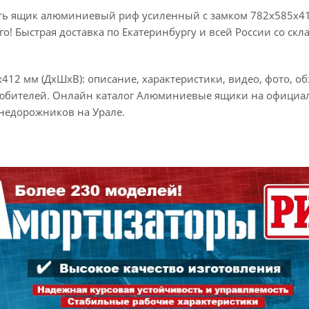
ть ящик алюминиевый риф усиленный с замком 782х585х4
о! Быстрая доставка по Екатеринбургу и всей России со скл
2 мм (ДхШхВ): описание, характеристики, видео, фото, об
любителей. Онлайн каталог Алюминиевые ящики на официа
недорожников на Урале.