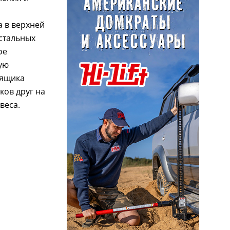
 в верхней
стальных
ое
ую
 ящика
ков друг на
веса.