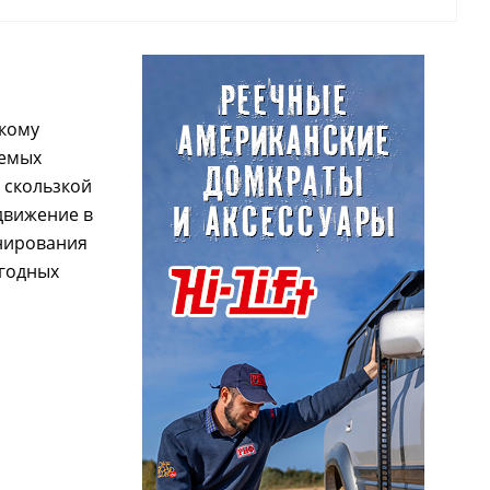
гкому
аемых
 скользкой
движение в
анирования
огодных