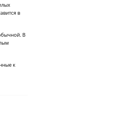
елых
авится в
обычной. В
елым
нные к