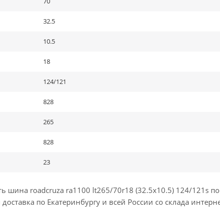
70
32.5
10.5
18
124/121
828
265
828
23
шина roadcruza ra1100 lt265/70r18 (32.5x10.5) 124/121s по
доставка по Екатеринбургу и всей России со склада интерне