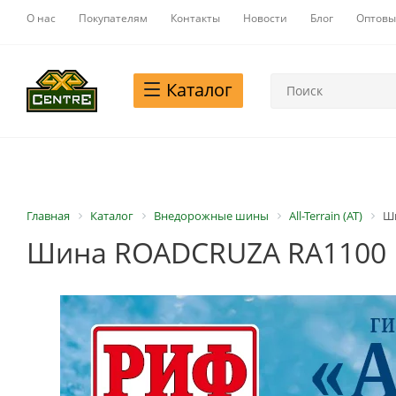
О нас
Покупателям
Контакты
Новости
Блог
Оптовы
Каталог
Главная
Каталог
Внедорожные шины
All-Terrain (AT)
Ши
Шина ROADCRUZA RA1100 LT