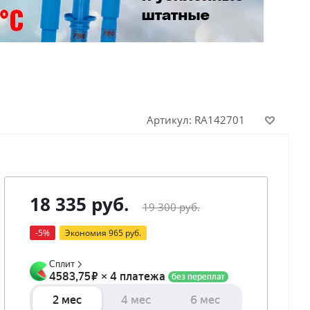
Артикул:
RA142701
18 335
руб.
19 300
руб.
-
5
%
Экономия
965
руб.