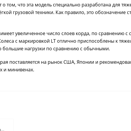
т о том, что эта модель специально разработана для тяж
кой грузовой техники. Как правило, это обозначение ст
 имеет увеличенное число слоев корда, по сравнению с 
Колеса с маркировкой LT отлично приспособлены к тяж
о большие нагрузки по сравнению с обычными.
торая поставляется на рынок США, Японии и рекомендова
х и минивенах.
Готовь сани летом, телегу зимой, внедорожник весной