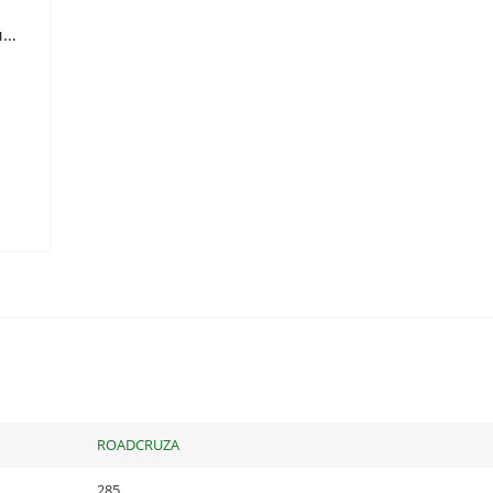
Готовь сани летом, телегу зимой, внедорожник весной
ROADCRUZA
285