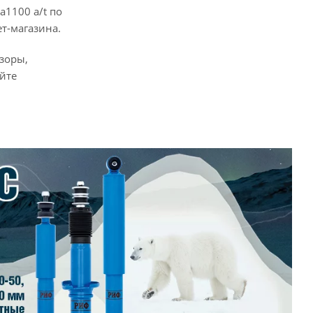
a1100 a/t по
т-магазина.
зоры,
айте