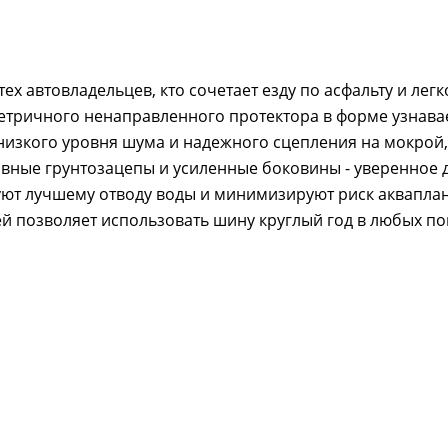
х автовладельцев, кто сочетает езду по асфальту и лег
етричного ненаправленного протектора в форме узнав
низкого уровня шума и надежного сцепления на мокрой,
ивные грунтозацепы и усиленные боковины - уверенное 
уют лучшему отводу воды и минимизируют риск аквапл
ей позволяет использовать шину круглый год в любых п