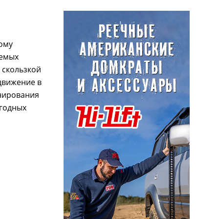
кому
аемых
 скользкой
движение в
анирования
огодных