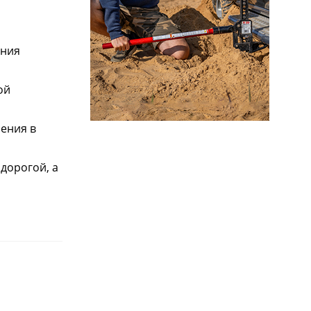
ения
ой
ения в
дорогой, а