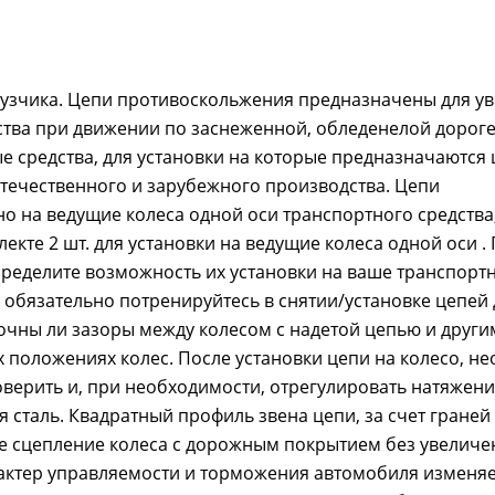
рузчика. Цепи противоскольжения предназначены для у
ства при движении по заснеженной, обледенелой дороге
ые средства, для установки на которые предназначаются
отечественного и зарубежного производства. Цепи
о на ведущие колеса одной оси транспортного средства,
екте 2 шт. для установки на ведущие колеса одной оси .
ределите возможность их установки на ваше транспорт
 обязательно потренируйтесь в снятии/установке цепей 
очны ли зазоры между колесом с надетой цепью и други
 положениях колес. После установки цепи на колесо, н
оверить и, при необходимости, отрегулировать натяжени
сталь. Квадратный профиль звена цепи, за счет граней
е сцепление колеса с дорожным покрытием без увеличе
актер управляемости и торможения автомобиля изменяет