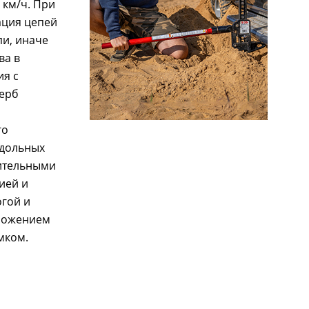
 км/ч. При
ация цепей
пи, иначе
ва в
ия с
щерб
го
одольных
нительными
ией и
гой и
оложением
мком.