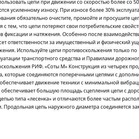
пользовать цепи при движении со скоростью более со 50
ся усиленному износу. При износе более 30% эксплуат
ования обязательно очистите, промойте и просушите це
 с тем, что цепи потеряют свои потребительские свойст
в фиксации и натяжения. Особенно после взаимодейств
сет ответственности за имущественный и физический у
ения. Используйте цепи противоскольжения только по
плуатации транспортного средства и Правилами дорожно
оскольжения РИФ. «Соты М» Конструкция из четырех пр
са, которые соединяются поперечными цепями с допол
 обеспечивает движение техники с минимальной вибрац
 обеспечивает большую площадь сцепления цепи с доро
цепью типа «лесенка» и отличаются более частым расп
. Продольная цепь наружного диаметра соединяется за