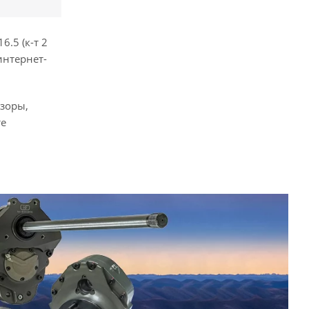
.5 (к-т 2
интернет-
бзоры,
те