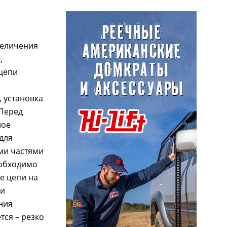
величения
,
 цепи
 установка
 Перед
ное
для
ми частями
еобходимо
е цепи на
 и
ния
ся – резко