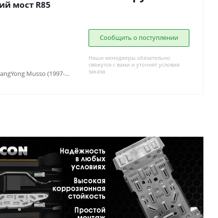
ний мост R85
Сообщить о поступлении
Наши менеджеры обязательно
свяжутся с вами и уточнят условия
заказа
SsangYong Korando II (1996-2006), SsangYong Musso (1997-2013), TAGAZ Tager (2008-2014)