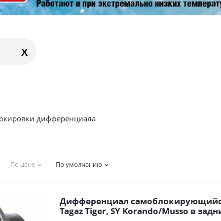
X
окировки дифференциала
По цене
По умолчанию
Дифференциал самоблокирующийс
Tagaz Tiger, SY Korando/Musso в зад