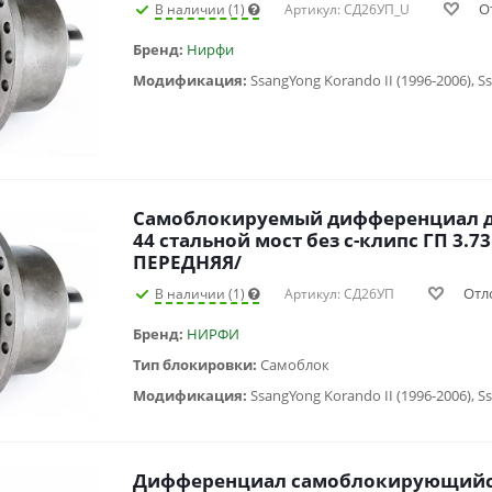
О
В наличии (1)
Артикул: СД26УП_U
Бренд:
Нирфи
Модификация:
Самоблокируемый дифференциал дл
44 стальной мост без с-клипс ГП 3.7
ПЕРЕДНЯЯ/
Отл
В наличии (1)
Артикул: СД26УП
Бренд:
НИРФИ
Тип блокировки:
Самоблок
Модификация:
Дифференциал самоблокирующийс