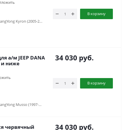
тложить
В корзину
SsangYong Korando II (1996-2006), SsangYong Kyron (2005-2015), SsangYong Musso (1997-2013), TAGAZ Tager (2008-2014)
34 030
руб.
я а/м JEEP DANA
3 и ниже
ожить
В корзину
SsangYong Korando II (1996-2006), SsangYong Musso (1997-2013), SsangYong Rexton I (2001-2006), TAGAZ Tager (2008-2014)
34 030
руб.
я червячный