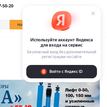
7-50-20
0
0
0
Кабинет
Отложенные
Корзина