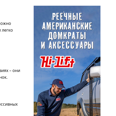
можно
 легко
виях – они
нок.
ессивных