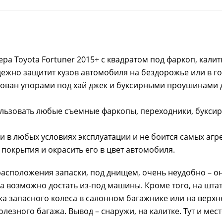
 Toyota Fortuner 2015+ c квадратом под фаркоп, калит
ежно защитит кузов автомобиля на бездорожье или в го
ован упорами под хай джек и буксирными проушинами 
ользовать любые съемные фаркопы, переходники, букси
 в любых условиях эксплуатации и не боится самых агр
покрытия и окрасить его в цвет автомобиля.
асположения запаски, под днищем, очень неудобно – о
да возможно достать из-под машины. Кроме того, на шта
а запасного колеса в салонном багажнике или на верх
езного багажа. Вывод – снаружи, на калитке. Тут и мест