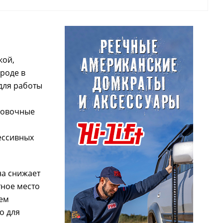
кой,
роде в
для работы
ровочные
ессивных
на снижает
тное место
нем
о для