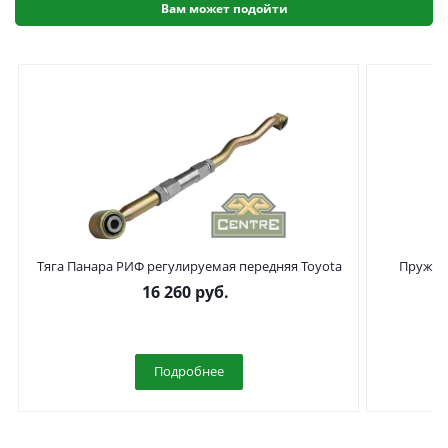
Вам может подойти
Тяга Панара РИФ регулируемая передняя Toyota
Пружины
Land Cruiser 80/105 левый руль
16 260
руб.
Подробнее