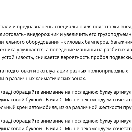
тали и предназначены специально для подготовки вне
лифтовать» внедорожник и увеличить его грузоподъемн
ительного оборудования – силовых бамперов, багажник
жника улучшается, а поведение машины на разбитых д
 устойчивость, снижается вероятность пробоя подвески.
а подготовки и эксплуатации разных полноприводных
й в различных климатических зонах.
+зад) обращайте внимание на последнюю букву артикул
инаковой буквой - B или C. Мы не рекомендуем сочетат
дольный крен автомобиля, из-за различной жесткости пр
+зад) обращайте внимание на последнюю букву артикул
инаковой буквой - B или C. Мы не рекомендуем сочетат