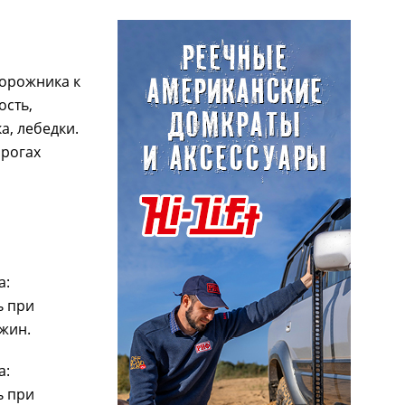
дорожника к
ость,
а, лебедки.
орогах
а:
ь при
ужин.
а:
ь при