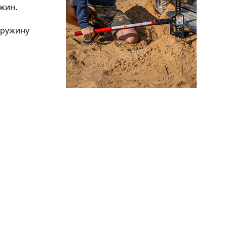
ужин.
пружину