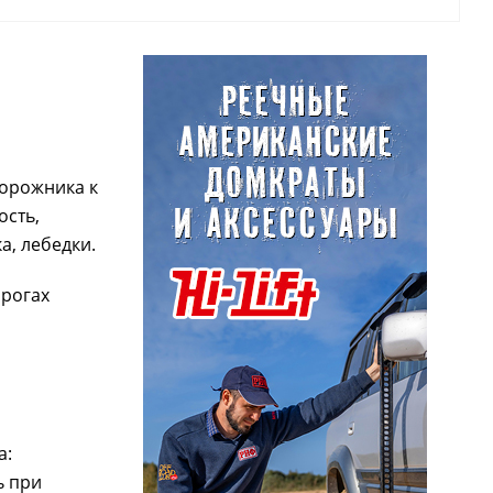
дорожника к
ость,
а, лебедки.
орогах
а:
ь при