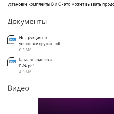
установке комплекты B и С - это может вызвать про
Документы
Инструкция по
установке пружин.pdf
0.3 Мб
Каталог подвески
РИФ.pdf
4.9 Мб
Видео