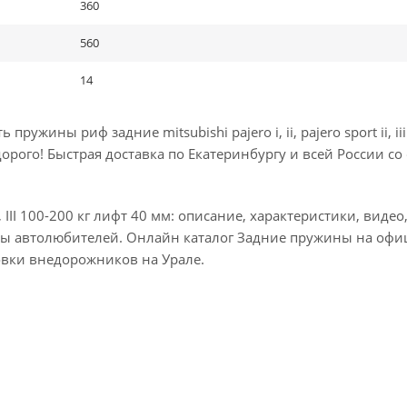
360
560
14
ины риф задние mitsubishi pajero i, ii, pajero sport ii, iii
рого! Быстрая доставка по Екатеринбургу и всей России со
II, III 100-200 кг лифт 40 мм: описание, характеристики, видео
ывы автолюбителей. Онлайн каталог Задние пружины на оф
овки внедорожников на Урале.