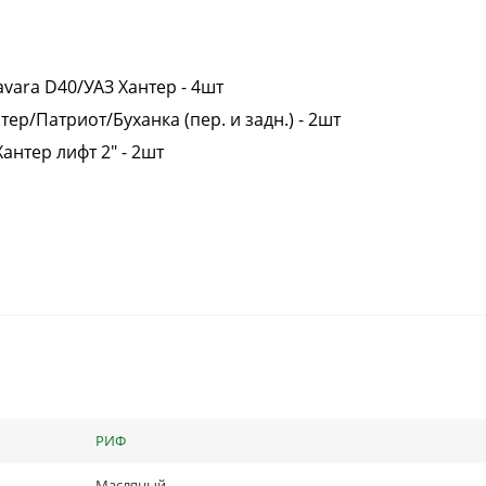
vara D40/УАЗ Хантер - 4шт
р/Патриот/Буханка (пер. и задн.) - 2шт
нтер лифт 2" - 2шт
РИФ
Масляный