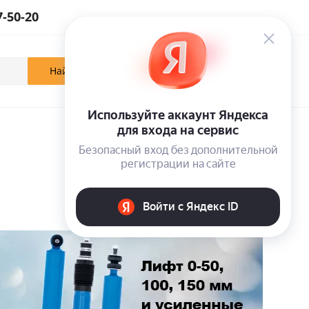
7-50-20
0
0
0
Кабинет
Отложенные
Корзина