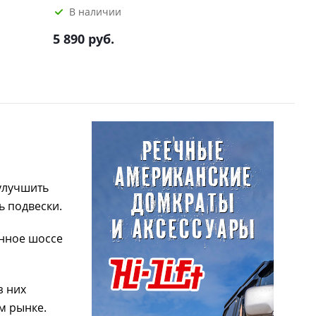
В наличии
5 890 руб.
улучшить
ь подвески.
анное шоссе
з них
м рынке.