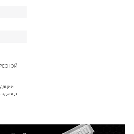
ТЕРЕСНОЙ
ндации
родавца