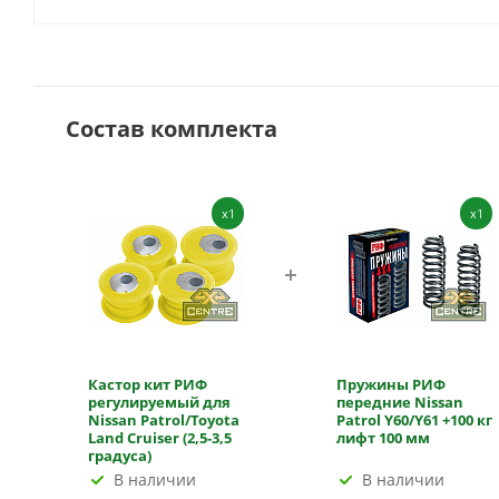
Состав комплекта
x1
x1
Кастор кит РИФ
Пружины РИФ
регулируемый для
передние Nissan
Nissan Patrol/Toyota
Patrol Y60/Y61 +100 кг
Land Cruiser (2,5-3,5
лифт 100 мм
градуса)
В наличии
В наличии