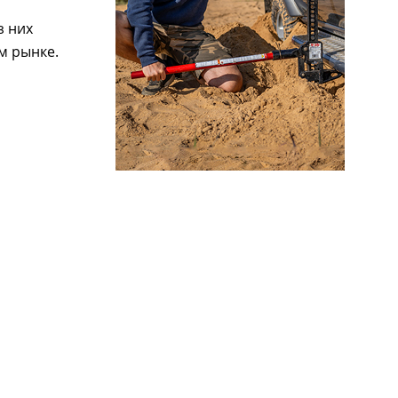
з них
м рынке.