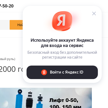
7-50-20
0
0
0
Кабинет
Отложенные
Корзина
авый руль)
 2000 года лифт 100 мм