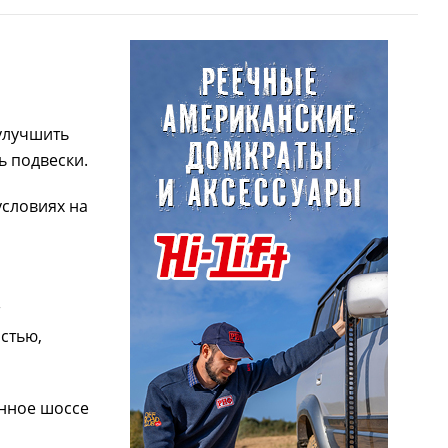
улучшить
ь подвески.
условиях на
стью,
анное шоссе