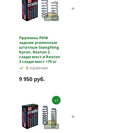
Пружины РИФ
задние усиленные
штатные SsangYong
Kyron, Rexton 2
сзади мост и Rexton
3 сзади мост +75 кг
В наличии
9 950 руб.
x1