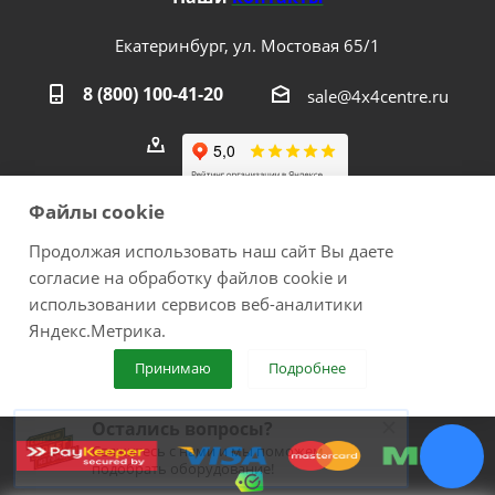
Екатеринбург, ул. Мостовая 65/1
8 (800) 100-41-20
sale@4x4centre.ru
Файлы cookie
Продолжая использовать наш сайт Вы даете
согласие на обработку файлов cookie и
2026 © 4х4Centre - интернет-магазин внедорожного
использовании сервисов веб-аналитики
оборудования с доставкой по России. Соверши побег из
Яндекс.Метрика.
города!.
Принимаю
Подробнее
ИП Медведев Михаил Геннадьевич ОГРНИП №
307667226300017
Остались вопросы?
Свяжитесь с нами и мы поможем
подобрать оборудование!