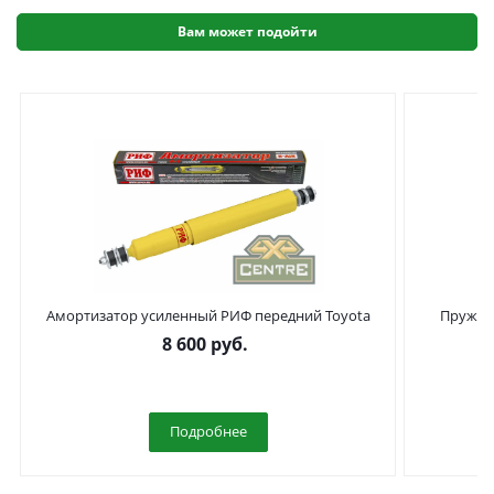
Вам может подойти
Амортизатор усиленный РИФ передний Toyota
Пружины
Land Cruiser 80/105 лифт 50 мм
8 600
руб.
Подробнее