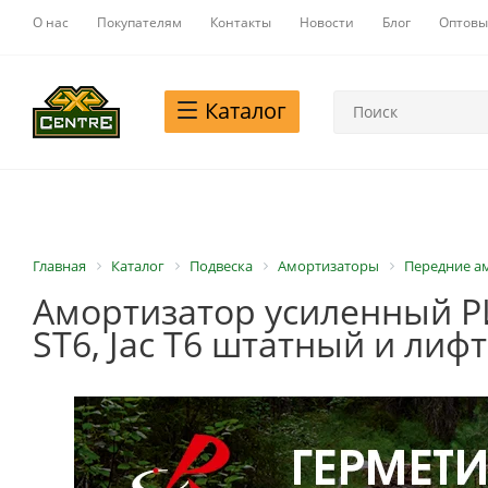
О нас
Покупателям
Контакты
Новости
Блог
Оптовы
Каталог
Главная
Каталог
Подвеска
Амортизаторы
Передние а
Амортизатор усиленный РИФ
ST6, Jac T6 штатный и лифт