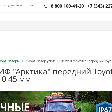
м покупателям
Вакансии
8 800 100-41-20
+7 (343) 22
мортизаторы
Амортизатор усиленный РИФ "Арктика" передний Toyota H
 "Арктика" передний Toyota 
 0 45 мм