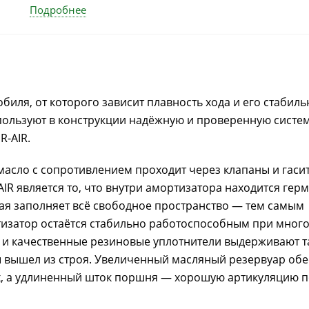
Подробнее
ля, от которого зависит плавность хода и его стабиль
ользуют в конструкции надёжную и проверенную систе
R-AIR.
асло с сопротивлением проходит через клапаны и гаси
IR является то, что внутри амортизатора находится гер
ая заполняет всё свободное пространство — тем самым
ртизатор остаётся стабильно работоспособным при мног
и и качественные резиновые уплотнители выдерживают т
ы вышел из строя. Увеличенный масляный резервуар об
, а удлиненный шток поршня — хорошую артикуляцию п