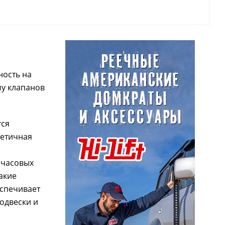
ность на
му клапанов
тся
метичная
очасовых
акие
еспечивает
одвески и