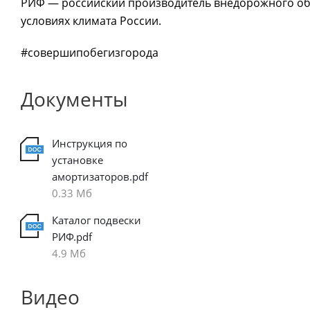
РИФ — российский производитель внедорожного обо
условиях климата России.
#совершипобегизгорода
Документы
Инструкция по
установке
амортизаторов.pdf
0.33 Мб
Каталог подвески
РИФ.pdf
4.9 Мб
Видео