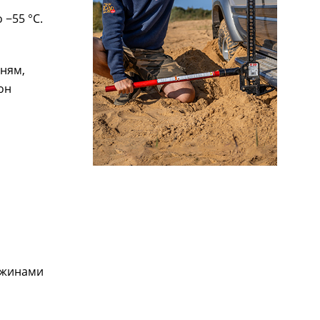
−55 °С.
мням,
он
ужинами