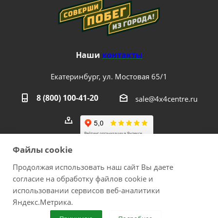
Наши
контакты
Екатеринбург, ул. Мостовая 65/1
8 (800) 100-41-20
sale@4x4centre.ru
Файлы cookie
Продолжая использовать наш сайт Вы даете
согласие на обработку файлов cookie и
2026 © 4х4Centre - интернет-магазин внедорожного
использовании сервисов веб-аналитики
оборудования с доставкой по России. Соверши побег из
Яндекс.Метрика.
города!.