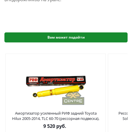
Вам может подойти
Амортизатор усиленный РИФ задний Toyota
Рессора
Hilux 2005-2014, TLC 60-70 (рессорная подвеска),
Solle
Sollers ST6, ST8, Jac T6, T8 лифт 0-45 мм и Jac T9
9 520
руб.
штатный