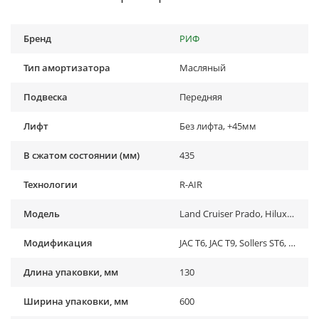
Бренд
РИФ
Тип амортизатора
Масляный
Подвеска
Передняя
Лифт
Без лифта, +45мм
В сжатом состоянии (мм)
435
Технологии
R-AIR
Модель
Land Cruiser Prado, Hilux , Fortuner , FJ Cruiser
Модификация
JAC T6, JAC T9, Sollers ST6, Toyota Fortuner (2015-...), Toyota Hilux VII (2005-2014), Toyota Hilux VIII (2015-2020), Toyota Hilux VIII (2020-2023)
Длина упаковки, мм
130
Ширина упаковки, мм
600