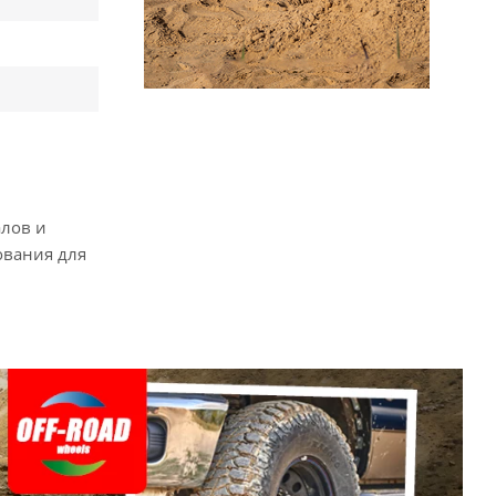
алов и
ования для