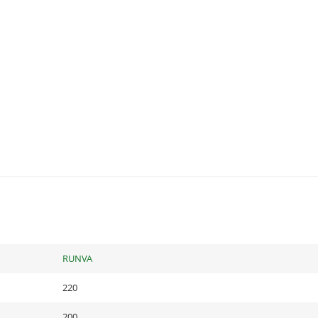
RUNVA
220
200