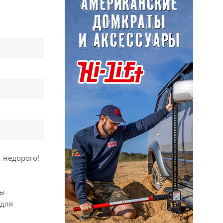
 недорого!
вы
 для