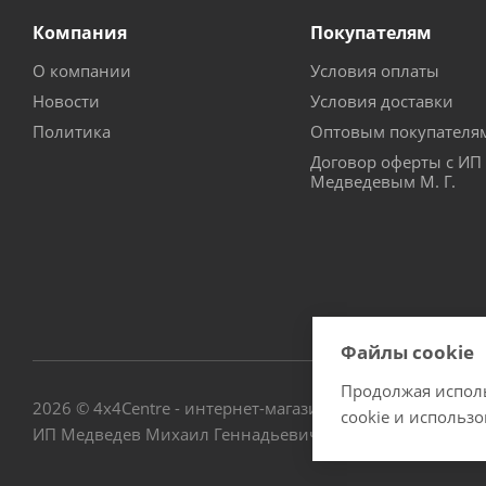
Компания
Покупателям
О компании
Условия оплаты
Новости
Условия доставки
Политика
Оптовым покупателя
Договор оферты с ИП
Медведевым М. Г.
Файлы cookie
Продолжая исполь
2026 © 4х4Centre - интернет-магазин внедорожного обо
cookie и использ
ИП Медведев Михаил Геннадьевич ОГРНИП № 3076672