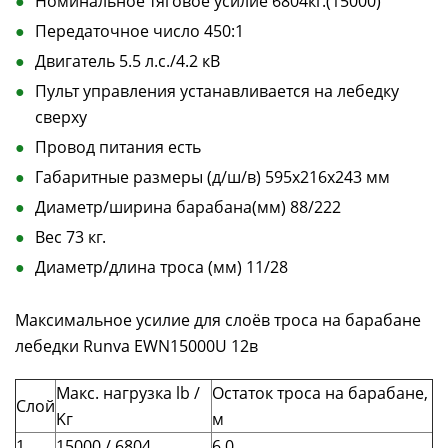
Номинальное тяговое усилие 6804кг.(15000)
Передаточное число 450:1
Двигатель 5.5 л.с./4.2 кВ
Пульт управления устанавливается на лебедку
сверху
Провод питания есть
Габаритные размеры (д/ш/в) 595х216х243 мм
Диаметр/ширина барабана(мм) 88/222
Вес 73 кг.
Диаметр/длина троса (мм) 11/28
Максимальное усилие для слоёв троса на барабане
лебедки Runva EWN15000U 12в
Макс. нагрузка lb /
Остаток троса на барабане,
Слой
Kг
м
1
15000 / 6804
6.0