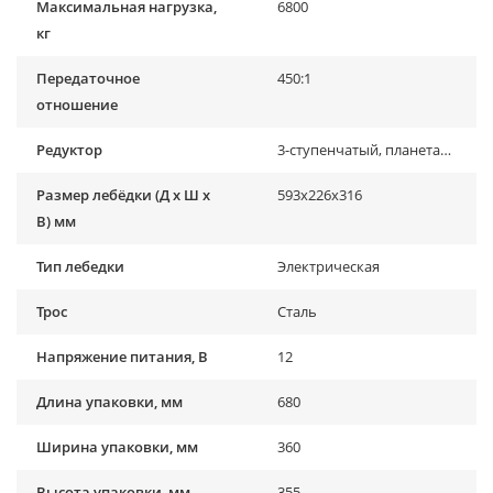
Максимальная нагрузка,
6800
кг
Передаточное
450:1
отношение
Редуктор
3-ступенчатый, планетарный
Размер лебёдки (Д х Ш х
593x226x316
В) мм
Тип лебедки
Электрическая
Трос
Сталь
Напряжение питания, В
12
Длина упаковки, мм
680
Ширина упаковки, мм
360
Высота упаковки, мм
355