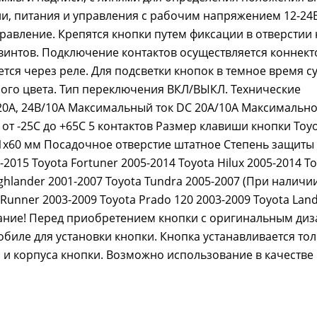
и, питания и управления с рабочим напряжением 12-24В
равление. Крепятся кнопки путем фиксации в отверстии 
винтов. Подключение контактов осуществляется коннект
тся через реле. Для подсветки кнопок в темное время су
ого цвета. Тип переключения ВКЛ/ВЫКЛ. Технические
20А, 24В/10А Максимальный ток DC 20А/10А Максимальн
от -25С до +65С 5 контактов Размер клавиши кнопки Toy
1х60 мм Посадочное отверстие штатное Степень защиты 
-2015 Toyota Fortuner 2005-2014 Toyota Hilux 2005-2014 T
ghlander 2001-2007 Toyota Tundra 2005-2007 (При наличи
Runner 2003-2009 Toyota Prado 120 2003-2009 Toyota Land
Внимание! Перед приобретением кнопки с оригинальным ди
биле для установки кнопки. Кнопка устанавливается тол
и корпуса кнопки. Возможно использование в качестве