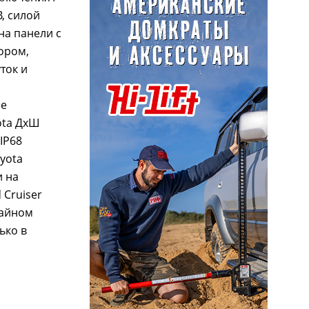
, силой
на панели с
ором,
ток и
ое
ota ДхШ
IP68
oyota
и на
 Cruiser
зайном
ько в