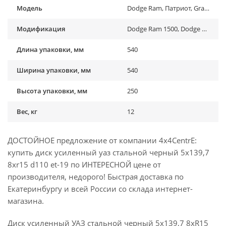
Модель
Dodge Ram, Патриот, Grand Vitara, Vitara, Jimny
Модификация
Dodge Ram 1500, Dodge Ram 1500 Rebel (2019-2021), Dodge Ram 2500 , Dodge Ram 2500 (...-...), Dodge Ram 3500, Dodge Ram 3500 (...-...), Suzuki Grand Vitara I (1998-2005), Suzuki Grand Vitara I (1998-2005), Suzuki Grand Vitara II (2005-2015), Suzuki Grand Vitara II (2005-2015), Suzuki Jimny (1970-1998), Suzuki Jimny (1998-2018), Suzuki Jimny (2018-2022), Suzuki Jimny (2019-...) , Suzuki Vitara (1991-1999), Suzuki Vitara (1991-1999), Suzuki Vitara II (2015-2019), УАЗ 469, УАЗ Барс, УАЗ Буханка (1958-...) , УАЗ Патриот (2005-2015), УАЗ Патриот (2015-2018), УАЗ Патриот (2019-...), УАЗ Патриот пикап (2008-...), УАЗ Симбир (2000-2005), УАЗ Фермер , УАЗ Хантер (2003-...), УАЗ-3151
Длина упаковки, мм
540
Ширина упаковки, мм
540
Высота упаковки, мм
250
Вес, кг
12
ДОСТОЙНОЕ предложение от компании 4x4CentrE:
купить диск усиленный уаз стальной черный 5x139,7
8xr15 d110 et-19 по ИНТЕРЕСНОЙ цене от
производителя, недорого! Быстрая доставка по
Екатеринбургу и всей России со склада интернет-
магазина.
Диск усиленный УАЗ стальной черный 5x139,7 8xR15