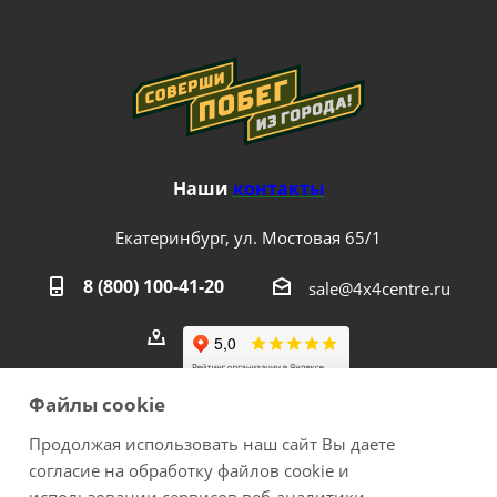
Наши
контакты
Екатеринбург, ул. Мостовая 65/1
8 (800) 100-41-20
sale@4x4centre.ru
Файлы cookie
Продолжая использовать наш сайт Вы даете
согласие на обработку файлов cookie и
2026 © 4х4Centre - интернет-магазин внедорожного