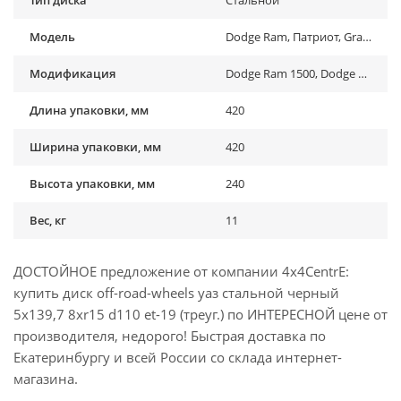
Модель
Dodge Ram, Патриот, Grand Vitara, Vitara, Jimny
Модификация
Dodge Ram 1500, Dodge Ram 1500 Rebel (2019-2021), Dodge Ram 2500 , Dodge Ram 2500 (...-...), Dodge Ram 3500, Dodge Ram 3500 (...-...), Suzuki Grand Vitara I (1998-2005), Suzuki Grand Vitara I (1998-2005), Suzuki Grand Vitara II (2005-2015), Suzuki Grand Vitara II (2005-2015), Suzuki Jimny (1970-1998), Suzuki Jimny (1998-2018), Suzuki Jimny (2018-2022), Suzuki Jimny (2019-...) , Suzuki Vitara (1991-1999), Suzuki Vitara (1991-1999), Suzuki Vitara II (2015-2019), УАЗ 469, УАЗ Барс, УАЗ Буханка (1958-...) , УАЗ Патриот (2005-2015), УАЗ Патриот (2015-2018), УАЗ Патриот (2019-...), УАЗ Патриот пикап (2008-...), УАЗ Симбир (2000-2005), УАЗ Фермер , УАЗ Хантер (2003-...), УАЗ-3151
Длина упаковки, мм
420
Ширина упаковки, мм
420
Высота упаковки, мм
240
Вес, кг
11
ДОСТОЙНОЕ предложение от компании 4x4CentrE:
купить диск off-road-wheels уаз стальной черный
5x139,7 8xr15 d110 et-19 (треуг.) по ИНТЕРЕСНОЙ цене от
производителя, недорого! Быстрая доставка по
Екатеринбургу и всей России со склада интернет-
магазина.