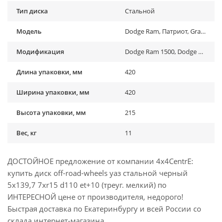
Тип диска
Стальной
Модель
Dodge Ram, Патриот, Grand Vitara, Vitara, Jimny
Модификация
Dodge Ram 1500, Dodge Ram 1500 Rebel (2019-2021), Dodge Ram 2500 , Dodge Ram 2500 (...-...), Dodge Ram 3500, Dodge Ram 3500 (...-...), Suzuki Grand Vitara I (1998-2005), Suzuki Grand Vitara I (1998-2005), Suzuki Grand Vitara II (2005-2015), Suzuki Grand Vitara II (2005-2015), Suzuki Jimny (1970-1998), Suzuki Jimny (1998-2018), Suzuki Jimny (2018-2022), Suzuki Jimny (2019-...) , Suzuki Vitara (1991-1999), Suzuki Vitara (1991-1999), Suzuki Vitara II (2015-2019), УАЗ 469, УАЗ Барс, УАЗ Буханка (1958-...) , УАЗ Патриот (2005-2015), УАЗ Патриот (2015-2018), УАЗ Патриот (2019-...), УАЗ Патриот пикап (2008-...), УАЗ Симбир (2000-2005), УАЗ Фермер , УАЗ Хантер (2003-...), УАЗ-3151
Длина упаковки, мм
420
Ширина упаковки, мм
420
Высота упаковки, мм
215
Вес, кг
11
ДОСТОЙНОЕ предложение от компании 4x4CentrE:
купить диск off-road-wheels уаз стальной черный
5x139,7 7xr15 d110 et+10 (треуг. мелкий) по
ИНТЕРЕСНОЙ цене от производителя, недорого!
Быстрая доставка по Екатеринбургу и всей России со
склада интернет-магазина.