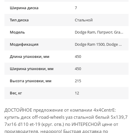
Ширина диска
7
Тип диска
Стальной
Модель
Dodge Ram, Патриот, Grand Vitara, Vitara, Jimny
Модификация
Dodge Ram 1500, Dodge Ram 1500 Rebel (2019-2021), Dodge Ram 2500 , Dodge Ram 2500 (...-...), Dodge Ram 3500, Dodge Ram 3500 (...-...), Suzuki Grand Vitara I (1998-2005), Suzuki Grand Vitara I (1998-2005), Suzuki Grand Vitara II (2005-2015), Suzuki Grand Vitara II (2005-2015), Suzuki Jimny (1970-1998), Suzuki Jimny (1998-2018), Suzuki Jimny (2018-2022), Suzuki Jimny (2019-...) , Suzuki Vitara (1991-1999), Suzuki Vitara (1991-1999), Suzuki Vitara II (2015-2019), УАЗ 469, УАЗ Барс, УАЗ Буханка (1958-...) , УАЗ Патриот (2005-2015), УАЗ Патриот (2015-2018), УАЗ Патриот (2019-...), УАЗ Патриот пикап (2008-...), УАЗ Симбир (2000-2005), УАЗ Фермер , УАЗ Хантер (2003-...), УАЗ-3151
Длина упаковки, мм
450
Ширина упаковки, мм
450
Высота упаковки, мм
215
Вес, кг
12
ДОСТОЙНОЕ предложение от компании 4x4CentrE:
купить диск off-road-wheels уаз стальной белый 5x139,7
7xr16 d110 et-19 (круг. отв.) по ИНТЕРЕСНОЙ цене от
производителя, недорого! Быстрая доставка по