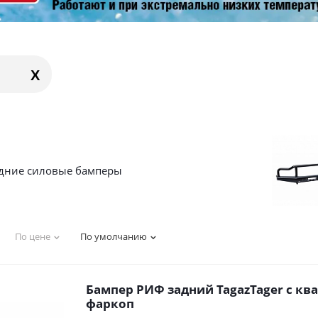
X
дние силовые бамперы
По цене
По умолчанию
Бампер РИФ задний TagazTager с кв
фаркоп