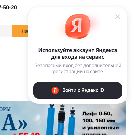
7-50-20
0
0
0
Кабинет
Отложенные
Корзина