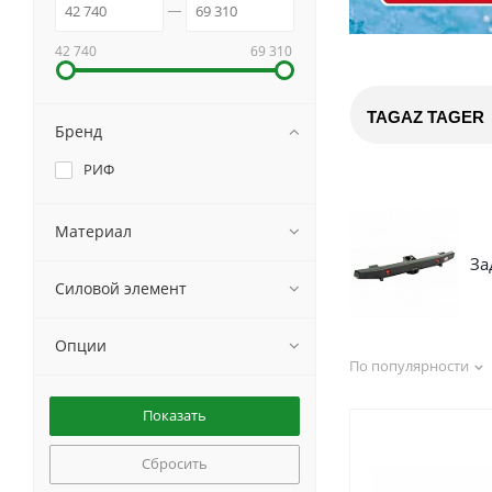
42 740
69 310
TAGAZ TAGER
Бренд
РИФ
Материал
За
Силовой элемент
Опции
По популярности
Сбросить