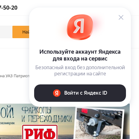
7-50-20
0
0
0
Кабинет
Отложенные
Корзина
на УАЗ Патриот пикап