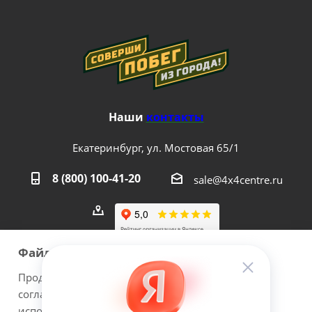
Наши
контакты
Екатеринбург, ул. Мостовая 65/1
8 (800) 100-41-20
sale@4x4centre.ru
Файлы cookie
Продолжая использовать наш сайт Вы даете
согласие на обработку файлов cookie и
2026 © 4х4Centre - интернет-магазин внедорожного
использовании сервисов веб-аналитики