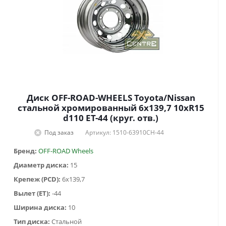
Диск OFF-ROAD-WHEELS Toyota/Nissan
стальной хромированный 6x139,7 10xR15
d110 ET-44 (круг. отв.)
Под заказ
Артикул: 1510-63910CH-44
Бренд:
OFF-ROAD Wheels
Диаметр диска:
15
Крепеж (PCD):
6x139,7
Вылет (ET):
-44
Ширина диска:
10
Тип диска:
Стальной