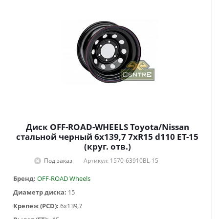
Диск OFF-ROAD-WHEELS Toyota/Nissan
стальной черный 6x139,7 7xR15 d110 ET-15
(круг. отв.)
Под заказ
Артикул: 1570-63910BL-15
Бренд:
OFF-ROAD Wheels
Диаметр диска:
15
Крепеж (PCD):
6x139,7