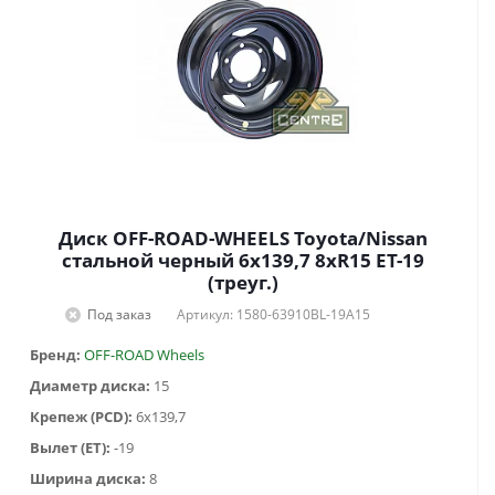
Диск OFF-ROAD-WHEELS Toyota/Nissan
стальной черный 6x139,7 8xR15 ET-19
(треуг.)
Под заказ
Артикул: 1580-63910BL-19A15
Бренд:
OFF-ROAD Wheels
Диаметр диска:
15
Крепеж (PCD):
6x139,7
Вылет (ET):
-19
Ширина диска:
8