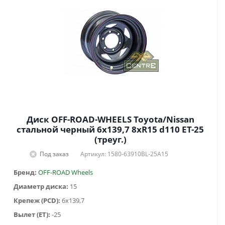
Диск OFF-ROAD-WHEELS Toyota/Nissan
стальной черный 6x139,7 8xR15 d110 ET-25
(треуг.)
Под заказ
Артикул: 1580-63910BL-25A15
Бренд:
OFF-ROAD Wheels
Диаметр диска:
15
Крепеж (PCD):
6x139,7
Вылет (ET):
-25