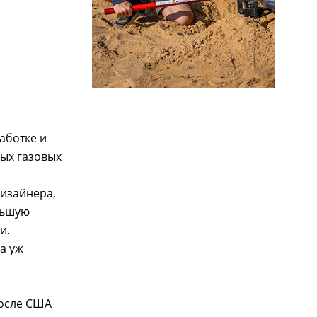
аботке и
ых газовых
изайнера,
льшую
и.
а уж
После США