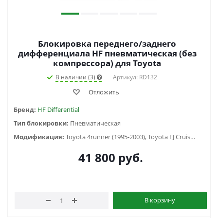
Блокировка переднего/заднего
дифференциала HF пневматическая (без
компрессора) для Toyota
В наличии (3)
Артикул: RD132
Отложить
Бренд:
HF Differential
Тип блокировки:
Пневматическая
Модификация:
Toyota 4runner (1995-2003), Toyota FJ Cruiser (2006-2014), Toyota Fortuner (2005-2016), Toyota HiLux SURF 130 (1988-1997), Toyota Hilux V (1983-1997), Toyota Hilux VII (2005-2014), Toyota Land Cruiser 100 (1997-2007), Toyota Land Cruiser 105 (1998-2006), Toyota Land Cruiser 40 (1960-1984) , Toyota Land Cruiser 60 (1980-1990) , Toyota Land Cruiser 70 (1990-1996), Toyota Land Cruiser 71 (1984-...), Toyota Land Cruiser 73 (1990-1996), Toyota Land Cruiser 75 (1984-2013), Toyota Land Cruiser 76 (2007-...), Toyota Land Cruiser 78 (2006-...), Toyota Land Cruiser 79 (1984-2006), Toyota Land Cruiser 80 (1988-1998), Toyota Land Cruiser Prado 120 (2002-2009), Toyota Land Cruiser Prado 90/95 (1996-2002)
41 800
руб.
В корзину