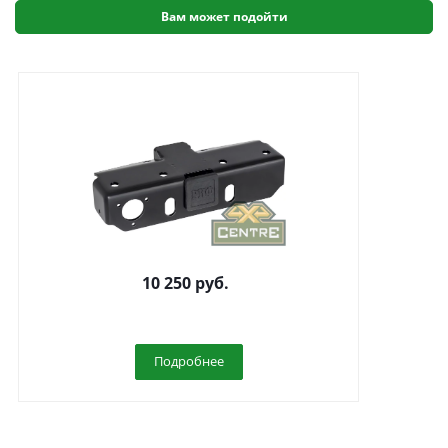
Вам может подойти
Фаркоп РИФ для заднего бампера RIFT30-21070
10 250
руб.
на TANK 300 (без шара и переходника)
Подробнее