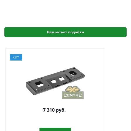
Вам может подойти
ХИТ
Площадка для установки лебёдки в
7 310
руб.
универсальный бампер РИФ УАЗ