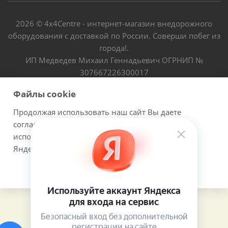
2026 © 4х4Centre - интернет-магазин внедорожного
оборудования с доставкой по России. Соверши побег из
города!.
ИП Медведев Михаил Геннадьевич ОГРНИП №
307667226300017
Файлы cookie
Продолжая использовать наш сайт Вы даете
согласие на обработку файлов cookie и
использовании сервисов веб-аналитики
Яндекс.Метрика.
Принимаю
Подробнее