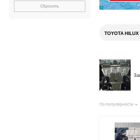
Сбросить
TOYOTA HILUX VI
За
По популярности