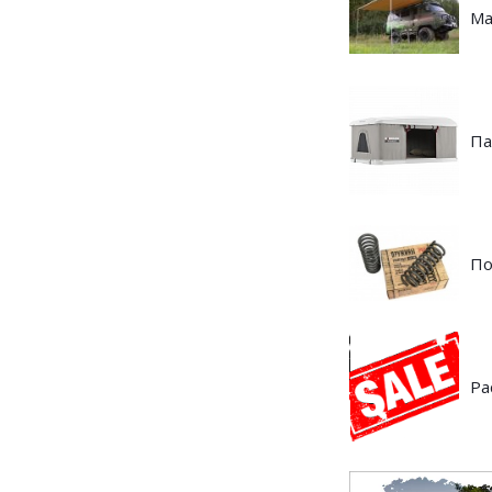
Ма
Па
По
Ра