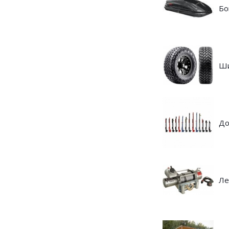
Бо
Ш
До
Ле