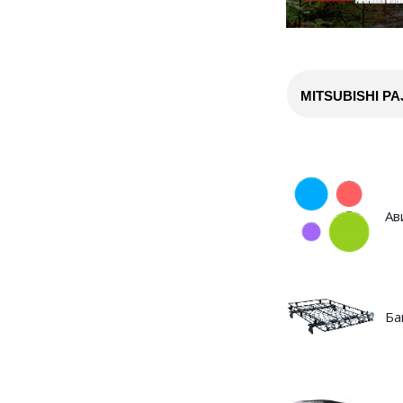
MITSUBISHI PA
Ав
Ба