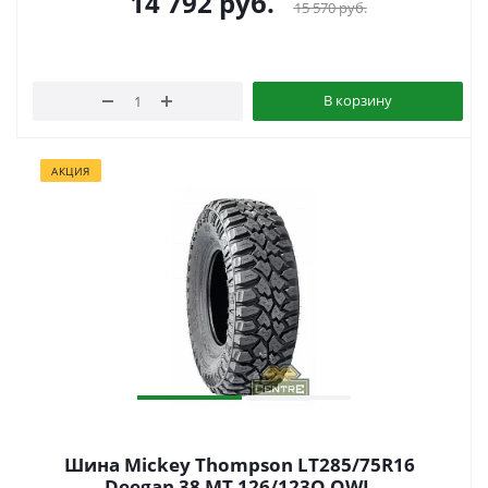
14 792
руб.
15 570
руб.
В корзину
АКЦИЯ
Шина Mickey Thompson LT285/75R16
Deegan 38 MT 126/123Q OWL