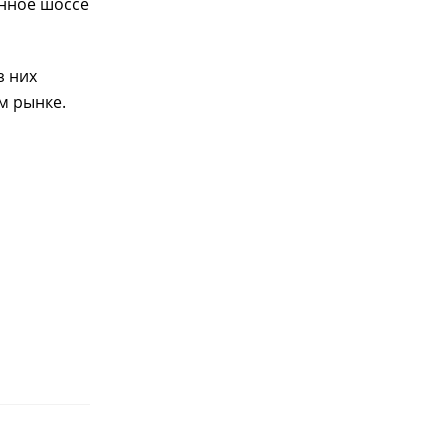
анное шоссе
з них
м рынке.