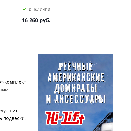
В наличии
16 260 руб.
фт-комплект
очим
улучшить
ь подвески.