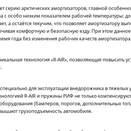
ует серию арктических амортизаторов, главной особенн
 с особо низким показателем рабочей температуры: до 
ет, а остаётся текучим, что позволяет амортизатору вы
печивая комфортную и безопасную езду. При этом данное
ремя года без изменения рабочих качеств амортизатора
никальная технология «R-AIR», позволяющая повысить у
.
специально для эксплуатации внедорожника в тяжелых 
хнологией R-AIR и пружины РИФ не только компенсируют
оборудования (бамперов, порогов, дополнительных то
повышают грузоподъемность автомобиля.