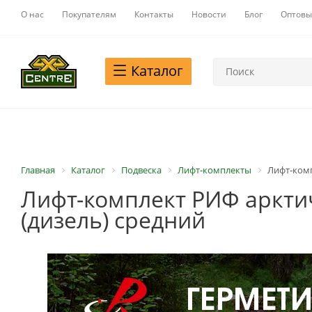
О нас
Покупателям
Контакты
Новости
Блог
Оптовы
Каталог
Главная
Каталог
Подвеска
Лифт-комплекты
Лифт-комп
Лифт-комплект РИФ арктиче
(дизель) средний