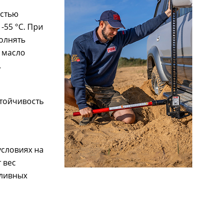
остью
-55 °С. При
полнять
 масло
.
стойчивость
условиях на
 вес
пливных