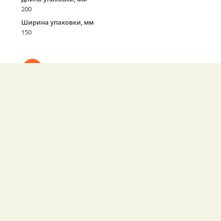
200
Ширина упаковки, мм
150
Бесплатная доставка по Екатеринбургу
Подробнее
Подарок при оплате через СБП или
наличными
Подробнее
Бесплатная доставка c Москвы до
Екатеринбурга