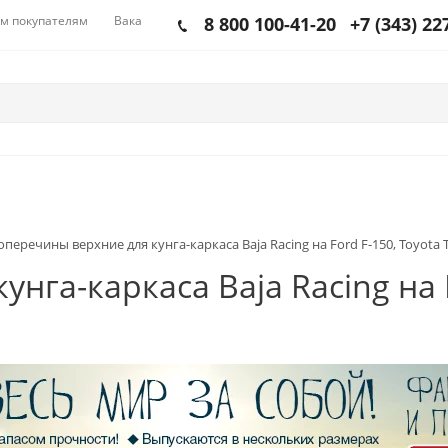
м покупателям
Вакансии
8 800 100-41-20
+7 (343) 22
оперечины верхние для кунга-каркаса Baja Racing на Ford F-150, Toyota Tu
нга-каркаса Baja Racing на F