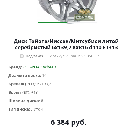
Диск Тойота/Ниссан/Митсубиси литой
серебристый 6x139,7 8xR16 d110 ET+13
Под заказ
Артикул: A1680-63910SL+13
Бренд:
OFF-ROAD Wheels
Диаметр диска:
16
Крепеж (PCD):
6x139,7
Вылет (ET):
+13
Ширина диска:
8
Тип диска:
Литой
6 384
руб.